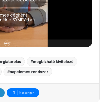
rgiatárolás
megbízható kivitelező
napelemes rendszer
Messenger