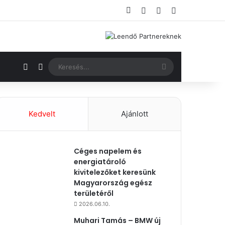
Facebook
Bejelentkezés
Véletlenszerű ci
Oldalsáv
Véletlenszerű cikk
Switch skin
Keresés...
Kedvelt
Ajánlott
Céges napelem és
energiatároló
kivitelezőket keresünk
Magyarország egész
területéről
2026.06.10.
Muhari Tamás – BMW új