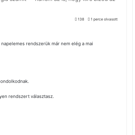
138
1 perce olvasott
tt napelemes rendszerük már nem elég a mai
 gondolkodnak.
yen rendszert választasz.