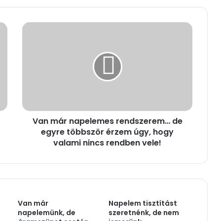
V
a
n
m
á
r
n
a
p
Van már napelemes rendszerem… de
e
egyre többször érzem úgy, hogy
l
e
valami nincs rendben vele!
m
e
s
r
e
Van már
Napelem tisztítást
n
napelemünk, de
szeretnénk, de nem
d