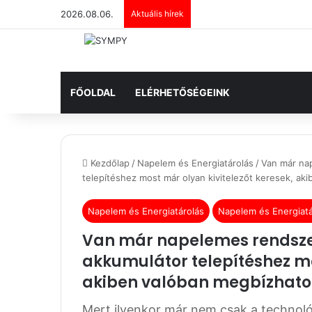
2026.08.06.
Aktuális hírek
FŐOLDAL
ELÉRHETŐSÉGEINK
Kezdőlap
/
Napelem és Energiatárolás
/
Van már na
telepítéshez most már olyan kivitelezőt keresek, a
Napelem és Energiatárolás
Napelem és Energiatá
Van már napelemes rendsze
akkumulátor telepítéshez mo
akiben valóban megbízhat
Mert ilyenkor már nem csak a technoló