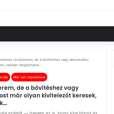
pelemes rendszerem, de a bővítéshez vagy akkumulátor
kiben valóban megbízhatok…
rolás
Már van napelemem
rem, de a bővítéshez vagy
st már olyan kivitelezőt keresek,
ok…
gia számít — hanem az is, hogy kire bízod az