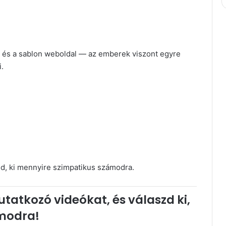
s és a sablon weboldal — az emberek viszont egyre
.
d, ki mennyire szimpatikus számodra.
atkozó videókat, és válaszd ki,
ámodra!