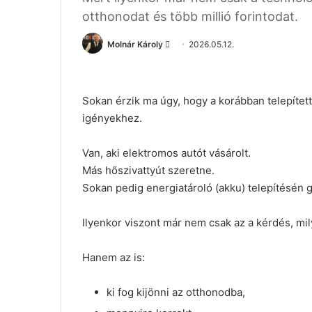
otthonodat és több millió forintodat.
Molnár Károly
S
2026.05.12.
e
n
d
Sokan érzik ma úgy, hogy a korábban telepíte
a
igényekhez.
n
e
Van, aki elektromos autót vásárolt.
m
Más hőszivattyút szeretne.
a
Sokan pedig energiatároló (akku) telepítésén
i
l
Ilyenkor viszont már nem csak az a kérdés, mil
Hanem az is:
ki fog kijönni az otthonodba,