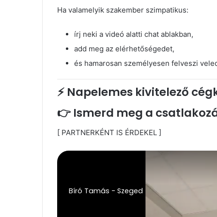
Ha valamelyik szakember szimpatikus:
írj neki a videó alatti chat ablakban,
add meg az elérhetőségedet,
és hamarosan személyesen felveszi veled
⚡ Napelemes kivitelező cég
👉 Ismerd meg a csatlakozás
[ PARTNERKÉNT IS ÉRDEKEL ]