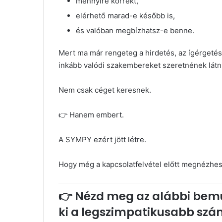
mennyire korrekt,
elérhető marad-e később is,
és valóban megbízhatsz-e benne.
Mert ma már rengeteg a hirdetés, az ígérgeté
inkább valódi szakembereket szeretnének látni
Nem csak céget keresnek.
👉 Hanem embert.
A SYMPY ezért jött létre.
Hogy még a kapcsolatfelvétel előtt megnézhes
👉 Nézd meg az alábbi bemut
ki a legszimpatikusabb sz