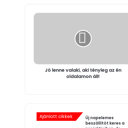
J
ó
l
e
n
n
e
v
a
Jó lenne valaki, aki tényleg az én
l
oldalamon áll!
a
k
i
,
a
k
i
Ajánlott cikkek
Új napelemes
t
beszállítót keres a
é