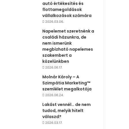
autó értékesítés és
flottamegoldások
vállalkozások számára
2026.03.06.
Napelemet szeretnénk a
családi házunkra, de
nem ismerünk
megbízható napelemes
szakembert a
közelünkben
2026.06.17.
Molnár Károly – A
Szimpátia Marketing™
szemlélet megalkotója
2026.06.24.
Lakást vennél… de nem
tudod, melyik hitelt
válaszd?
2026.03.17.