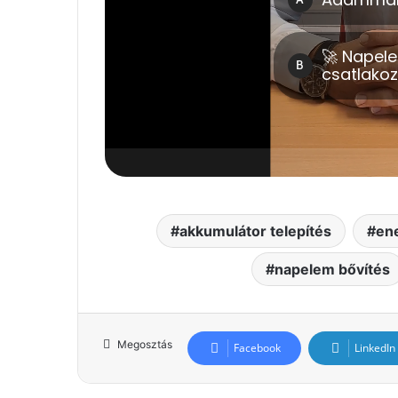
akkumulátor telepítés
ene
napelem bővítés
Megosztás
Facebook
LinkedIn