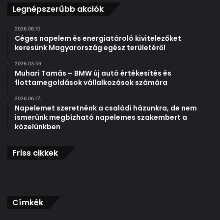
d
t
Legnépszerűbb akciók
e
t
a
ó
2026.06.10.
b
l
Céges napelem és energiatároló kivitelezőket
ő
keresünk Magyarország egész területéről
,
v
h
2026.03.06.
í
o
Muhari Tamás – BMW új autó értékesítés és
t
g
flottamegoldások vállalkozások számára
é
y
s
h
2026.06.17.
h
Napelemet szeretnénk a családi házunkra, de nem
a
e
ismerünk megbízható napelemes szakembert a
p
közelünkben
z
r
v
o
a
b
Friss cikkek
g
l
y
é
a
m
k
a
k
Címkék
l
u
e
m