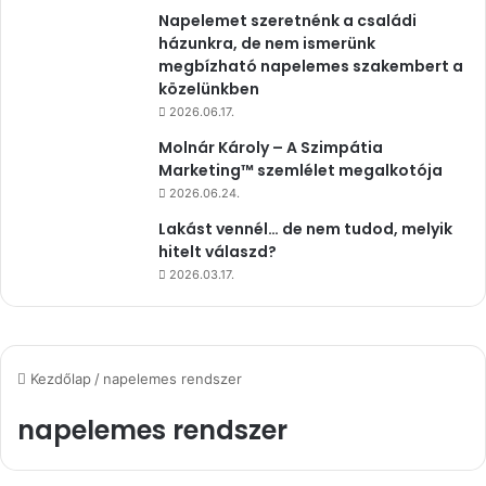
Napelemet szeretnénk a családi
házunkra, de nem ismerünk
megbízható napelemes szakembert a
közelünkben
2026.06.17.
Molnár Károly – A Szimpátia
Marketing™ szemlélet megalkotója
2026.06.24.
Lakást vennél… de nem tudod, melyik
hitelt válaszd?
2026.03.17.
Kezdőlap
/
napelemes rendszer
napelemes rendszer