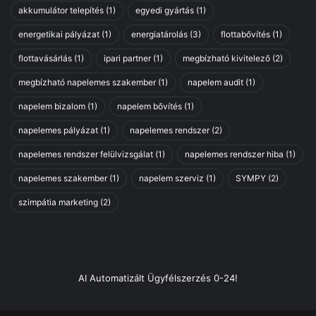
s
akkumulátor telepítés
(1)
egyedi gyártás
(1)
u
z
l
,
energetikai pályázat
(1)
energiatárolás
(3)
flottabővítés
(1)
á
n
t
flottavásárlás
(1)
ipari partner
(1)
megbízható kivitelező
(2)
e
o
m
megbízható napelemes szakember
(1)
napelem audit
(1)
r
l
t
napelem bizalom
(1)
napelem bővítés
(1)
e
e
s
napelemes pályázat
(1)
napelemes rendszer
(2)
l
z
e
k
napelemes rendszer felülvizsgálat
(1)
napelemes rendszer hiba
(1)
p
i
í
napelemes szakember
(1)
napelem szerviz
(1)
SYMPY
(2)
h
t
e
szimpátia marketing
(2)
é
z
s
f
h
o
e
r
z
d
AI Automatizált Ügyfélszerzés 0-24!
m
u
o
l
s
n