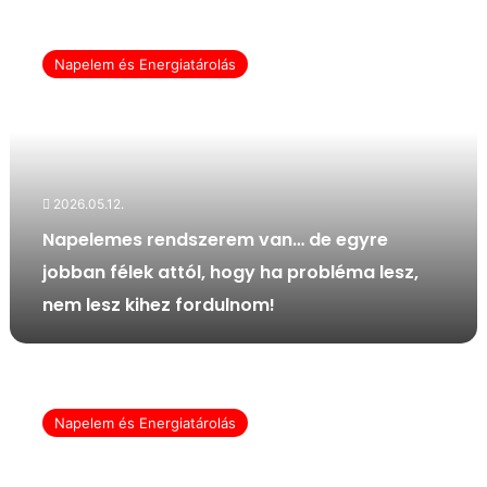
N
a
Napelem és Energiatárolás
p
e
l
e
m
e
2026.05.12.
s
r
Napelemes rendszerem van… de egyre
e
jobban félek attól, hogy ha probléma lesz,
n
nem lesz kihez fordulnom!
d
s
z
e
V
r
a
e
Napelem és Energiatárolás
n
m
m
v
á
a