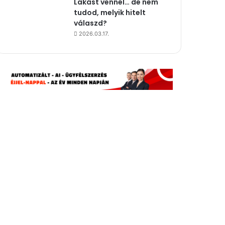
Lakást vennél… de nem
tudod, melyik hitelt
válaszd?
2026.03.17.