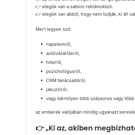
👉 elegük van a sablon reklámokból.
👉 elegük van abból, hogy nem tudják, ki áll va
Mert legyen szó:
napelemről,
autóvásárlásról,
hitelről,
pszichológusról,
CRM tanácsadóról,
jakuzziról,
vagy bármilyen több százezres vagy több 
az emberek valójában mindig ugyanazt keresik
👉 „Ki az, akiben megbízha