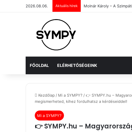
2026.08.06.
Aktuális hírek
Molnár Károly – A Szimpát
FŐOLDAL
ELÉRHETŐSÉGEINK
Kezdőlap
/
Mi a SYMPY?
/
👉 SYMPY.hu – Magyarorsz
megismerheted, kihez fordulhatsz a kérdéseiddel!
Mi a SYMPY?
👉 SYMPY.hu – Magyarország