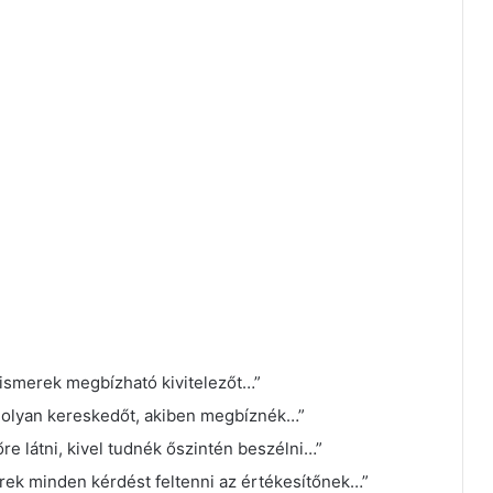
 ismerek megbízható kivitelezőt…”
k olyan kereskedőt, akiben megbíznék…”
e látni, kivel tudnék őszintén beszélni…”
rek minden kérdést feltenni az értékesítőnek…”