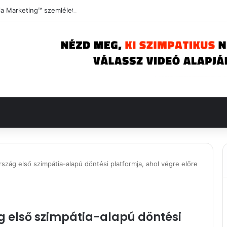
ia Marketing™ szemlélet megalkotója
ág első szimpátia-alapú döntési platformja, ahol végre előre
 első szimpátia-alapú döntési