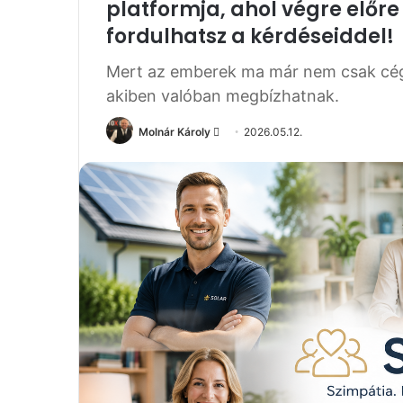
platformja, ahol végre előr
fordulhatsz a kérdéseiddel!
Mert az emberek ma már nem csak cég
akiben valóban megbízhatnak.
Molnár Károly
S
2026.05.12.
e
n
d
a
n
e
m
a
i
l