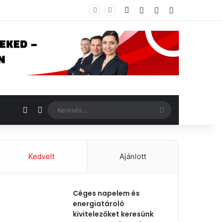
Facebook
Bejelentkezés
Véletlenszerű ci
Oldalsáv
Véletlenszerű cikk
Switch skin
Keresés...
Kedvelt
Ajánlott
Céges napelem és
energiatároló
kivitelezőket keresünk