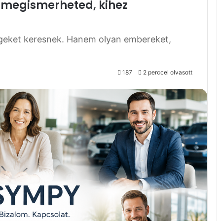
e megismerheted, kihez
eket keresnek. Hanem olyan embereket,
187
2 perccel olvasott