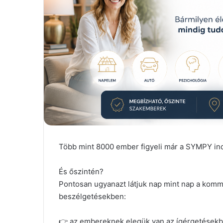
Több mint 8000 ember figyeli már a SYMPY indu
És őszintén?
Pontosan ugyanazt látjuk nap mint nap a kom
beszélgetésekben:
👉 az embereknek elegük van az ígérgetésekb