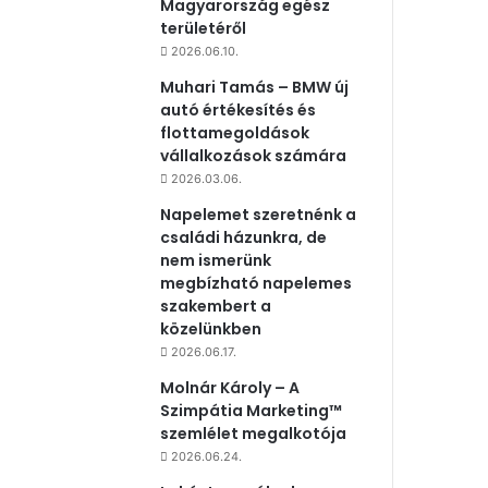
Magyarország egész
területéről
2026.06.10.
Muhari Tamás – BMW új
autó értékesítés és
flottamegoldások
vállalkozások számára
2026.03.06.
Napelemet szeretnénk a
családi házunkra, de
nem ismerünk
megbízható napelemes
szakembert a
közelünkben
2026.06.17.
Molnár Károly – A
Szimpátia Marketing™
szemlélet megalkotója
2026.06.24.