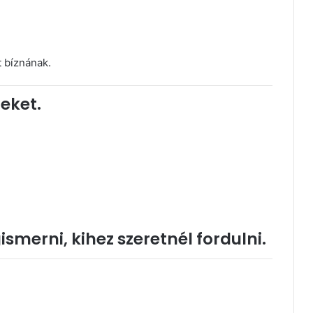
t bíznának.
eket.
merni, kihez szeretnél fordulni.