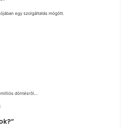
lójában egy szolgáltatás mögött.
milliós döntésről…
:
tok?”