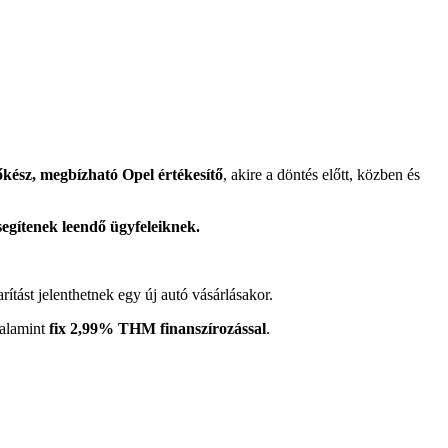
tőkész, megbízható Opel értékesítő
, akire a döntés előtt, közben és
egítenek leendő ügyfeleiknek.
tást jelenthetnek egy új autó vásárlásakor.
valamint
fix 2,99% THM finanszírozással
.