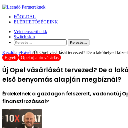
FŐOLDAL
ELÉRHETŐSÉGEINK
Véletlenszerű cikk
Switch skin
Keresés...
Kezdőlap
/
Egyéb
/
Új Opel vásárlását tervezed? De a lakóhelyed közel
Egyéb
Opel új autó vásárlás
Új Opel vásárlását tervezed? De a la
első benyomás alapján megbíznál?
Érdekelnek a gazdagon felszerelt, vadonatúj Op
finanszírozással?