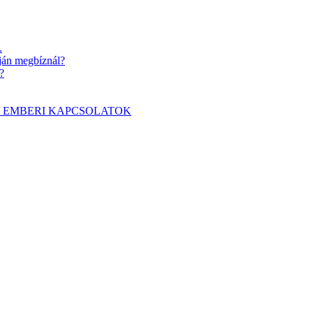
.
pján megbíznál?
?
álnak az EMBERI KAPCSOLATOK