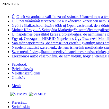
2026.08.07.
Aktuális hírek
Új Opelt vásárolnál a vállalkozásod számára? Ismerd meg a térsé
Új Opel vásárlását tervezed? De a lakóhelyed közelében nem is
Győri vállalkozásod részére több új Opelt vásárolnál, de a dönté
Molnár Károly – A Szimpátia Marketing™ szemlélet megalkot
Új napelemes beszállítót keres a projektjeihez, de nem ismer a 
Egy új, Országos – HIBRID Napelemes Ügyfélszerzési Model
Van már napelemünk, de áramszünet esetén ugyanúgy nincs ára
Napelem tisztítást szeretnénk, de nem ismerünk megbízható sz
Szeretnénk átvizsgáltatni a meglévő napelemes rendszerünket
Elektromos autót vásárolnánk, de nem tudjuk, hogy a jelenlegi
Facebook
Bejelentkezés
Véletlenszerű cikk
Oldalsáv
Menü
Keresés...
Switch skin