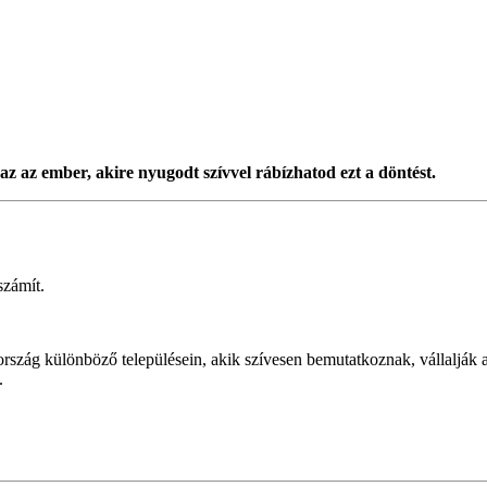
az az ember, akire nyugodt szívvel rábízhatod ezt a döntést.
számít.
szág különböző településein, akik szívesen bemutatkoznak, vállalják az
.