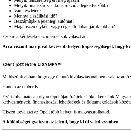
Melyik felszereltség éri meg igazán?
Melyik finanszírozási konstrukció a legkedvezőbb?
Van készleten?
Mennyi a szállítási idő?
Beszámítják a jelenlegi autómat?
Magánszemélyként vagy céges flottában járok jobban?
Ezekre a kérdésekre az internet sok választ ad.
Arra viszont már jóval kevesebb helyen kapsz segítséget, hogy ki 
Ezért jött létre a SYMPY™
Mi hiszünk abban, hogy egy új autó kiválasztásánál nemcsak az autó 
Hanem az ember is.
Ezért folyamatosan olyan Opel újautó-értékesítőket keresünk Magyaror
kedvezmények, finanszírozási lehetőségek és flottamegoldások között
Hiszen ugyanazt az Opelt több helyen is megvásárolhatod.
A különbséget gyakran az jelenti, hogy ki ül veled szemben.