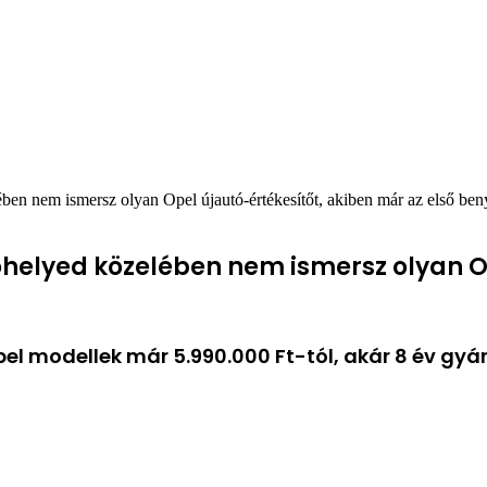
ében nem ismersz olyan Opel újautó-értékesítőt, akiben már az első be
kóhelyed közelében nem ismersz olyan O
el modellek már 5.990.000 Ft-tól, akár 8 év gyár