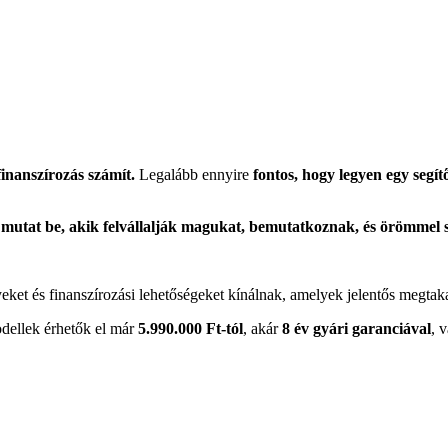
inanszírozás számít.
Legalább ennyire
fontos, hogy legyen egy segí
utat be, akik felvállalják magukat, bemutatkoznak, és örömmel s
t és finanszírozási lehetőségeket kínálnak, amelyek jelentős megtakarí
odellek érhetők el már
5.990.000 Ft-tól
, akár
8 év gyári garanciával
, 