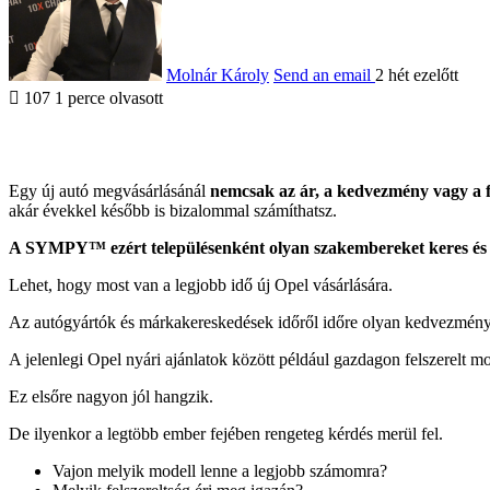
Molnár Károly
Send an email
2 hét ezelőtt
107
1 perce olvasott
Egy új autó megvásárlásánál
nemcsak az ár, a kedvezmény vagy a f
akár évekkel később is bizalommal számíthatsz.
A SYMPY™ ezért településenként olyan szakembereket keres és m
Lehet, hogy most van a legjobb idő új Opel vásárlására.
Az autógyártók és márkakereskedések időről időre olyan kedvezményeke
A jelenlegi Opel nyári ajánlatok között például gazdagon felszerelt m
Ez elsőre nagyon jól hangzik.
De ilyenkor a legtöbb ember fejében rengeteg kérdés merül fel.
Vajon melyik modell lenne a legjobb számomra?