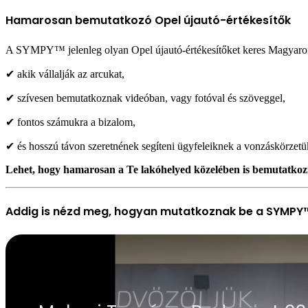
Hamarosan bemutatkozó Opel újautó-értékesítők
A SYMPY™ jelenleg olyan Opel újautó-értékesítőket keres Magyaror
✔ akik vállalják az arcukat,
✔ szívesen bemutatkoznak videóban, vagy fotóval és szöveggel,
✔ fontos számukra a bizalom,
✔ és hosszú távon szeretnének segíteni ügyfeleiknek a vonzáskörzet
Lehet, hogy hamarosan a Te lakóhelyed közelében is bemutatkozi
Addig is nézd meg, hogyan mutatkoznak be a SYMPY™