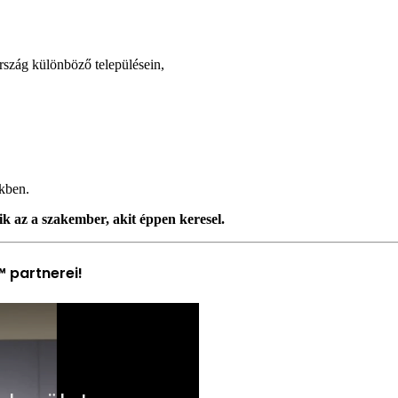
szág különböző településein,
ükben.
k az a szakember, akit éppen keresel.
 partnerei!