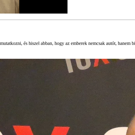
utatkozni, és hiszel abban, hogy az emberek nemcsak autót, hanem biza