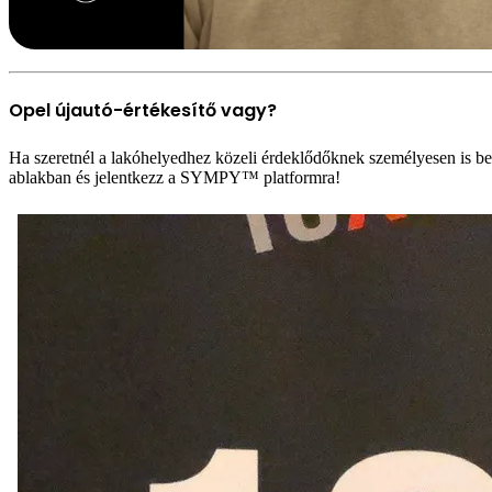
Opel újautó-értékesítő vagy?
Ha szeretnél a lakóhelyedhez közeli érdeklődőknek személyesen is bem
ablakban és jelentkezz a SYMPY™ platformra!