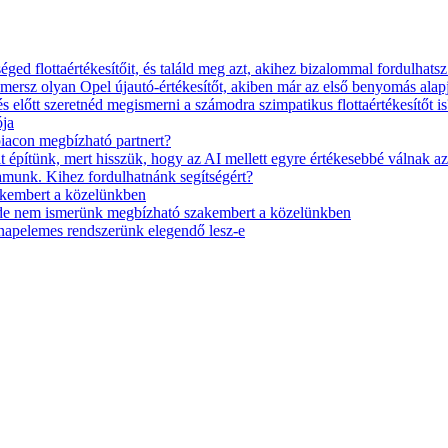
ged flottaértékesítőit, és találd meg azt, akihez bizalommal fordulhatsz
mersz olyan Opel újautó-értékesítőt, akiben már az első benyomás ala
s előtt szeretnéd megismerni a számodra szimpatikus flottaértékesítőt is
ója
piacon megbízható partnert?
lt építünk, mert hisszük, hogy az AI mellett egyre értékesebbé v
munk. Kihez fordulhatnánk segítségért?
akembert a közelünkben
, de nem ismerünk megbízható szakembert a közelünkben
 napelemes rendszerünk elegendő lesz-e