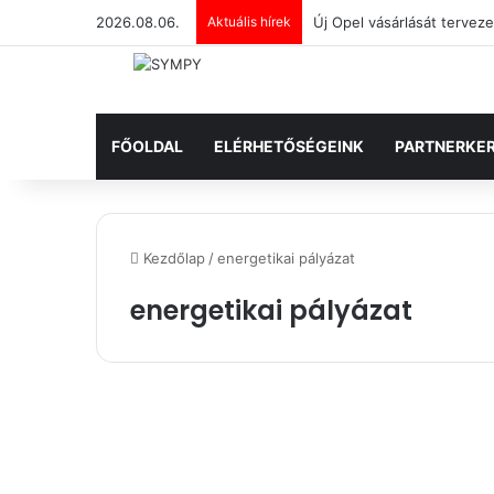
2026.08.06.
Aktuális hírek
FŐOLDAL
ELÉRHETŐSÉGEINK
PARTNERKE
Kezdőlap
/
energetikai pályázat
energetikai pályázat
N
a
Napelem és Energiatárolás
p
e