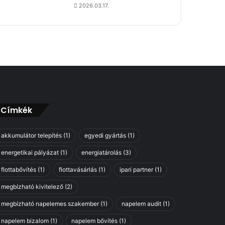
2026.03.17.
Címkék
akkumulátor telepítés
(1)
egyedi gyártás
(1)
energetikai pályázat
(1)
energiatárolás
(3)
flottabővítés
(1)
flottavásárlás
(1)
ipari partner
(1)
megbízható kivitelező
(2)
megbízható napelemes szakember
(1)
napelem audit
(1)
napelem bizalom
(1)
napelem bővítés
(1)