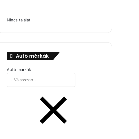
Nincs találat
Autó márkák
Autó márkák