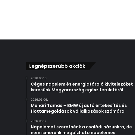
e
!
Legnépszerűbb akciók
2026.06.10.
Céges napelem és energiatároló kivitelezőket
keresünk Magyarország egész területéről
2026.03.06.
Muhari Tamás – BMW új autó értékesítés és
flottamegoldások vállalkozások számára
2026.06.17.
Napelemet szeretnénk a családi házunkra, de
nem ismerünk megbízható napelemes