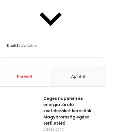
1 result available
Opel
(1)
Kedvelt
Ajánlott
Céges napelem és
energiatároló
kivitelezőket keresünk
Magyarország egész
területéről
2026.06.10.