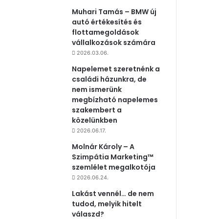
Muhari Tamás – BMW új
autó értékesítés és
flottamegoldások
vállalkozások számára
2026.03.06.
Napelemet szeretnénk a
családi házunkra, de
nem ismerünk
megbízható napelemes
szakembert a
közelünkben
2026.06.17.
Molnár Károly – A
Szimpátia Marketing™
szemlélet megalkotója
2026.06.24.
Lakást vennél… de nem
tudod, melyik hitelt
válaszd?