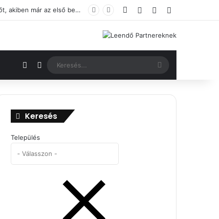
Facebook
Bejelentkezés
Véletlenszerű ci
Oldalsáv
Új Opel vásárlását tervezed? De a lakóhelyed közelében nem ismersz olyan Opel újautó-értékesítőt, akiben már az első benyomás alapján megbíznál?
Véletlenszerű cikk
Switch skin
Keresés...
Keresés
Település