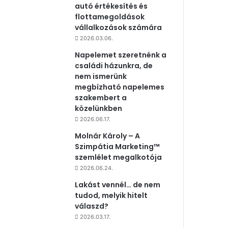
autó értékesítés és
flottamegoldások
vállalkozások számára
2026.03.06.
Napelemet szeretnénk a
családi házunkra, de
nem ismerünk
megbízható napelemes
szakembert a
közelünkben
2026.06.17.
Molnár Károly – A
Szimpátia Marketing™
szemlélet megalkotója
2026.06.24.
Lakást vennél… de nem
tudod, melyik hitelt
válaszd?
2026.03.17.