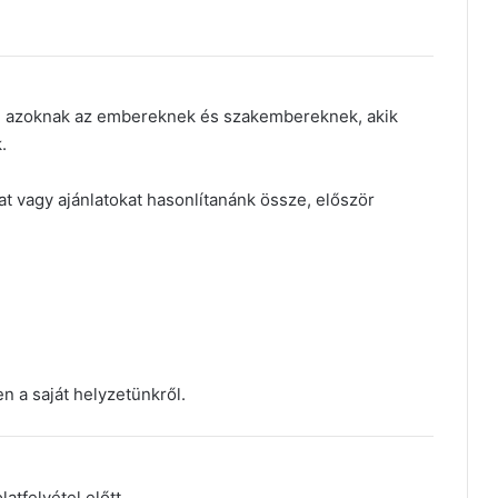
ni azoknak az embereknek és szakembereknek, akik
.
t vagy ajánlatokat hasonlítanánk össze, először
n a saját helyzetünkről.
tfelvétel előtt.