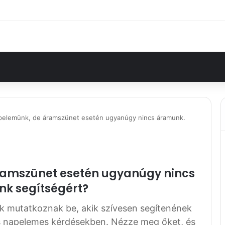
pelemünk, de áramszünet esetén ugyanúgy nincs áramunk.
amszünet esetén ugyanúgy nincs
nk segítségért?
k mutatkoznak be, akik szívesen segítenének
 és napelemes kérdésekben. Nézze meg őket, és