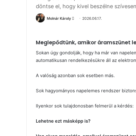
döntse el, hogy kivel beszélne szívesen 
Molnár Károly
S
2026.06.17.
e
n
d
Meglepődtünk, amikor áramszünet le
a
Sokan úgy gondolják, hogy ha már van napele
n
automatikusan rendelkezésükre áll az elektro
e
m
A valóság azonban sok esetben más.
a
i
Sok hagyományos napelemes rendszer biztonsá
l
Ilyenkor sok tulajdonosban felmerül a kérdés:
Lehetne ezt másképp is?