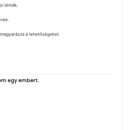
i témák.
snek.
lmagyarázza a lehetőségeket.
em egy embert.