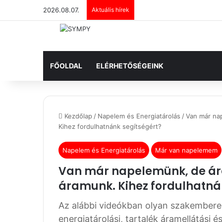
2026.08.07.
Aktuális hírek
FŐOLDAL
ELÉRHETŐSÉGEINK
Kezdőlap
/
Napelem és Energiatárolás
/
Van már na
Kihez fordulhatnánk segítségért?
Napelem és Energiatárolás
Már van napelemem
Van már napelemünk, de ár
áramunk. Kihez fordulhatná
Az alábbi videókban olyan szakembere
energiatárolási, tartalék áramellátási