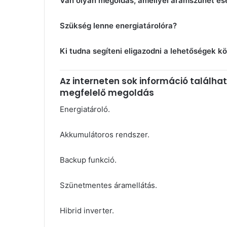
Van olyan megoldás, amellyel áramszünet es
Szükség lenne energiatárolóra?
Ki tudna segíteni eligazodni a lehetőségek k
Az interneten sok információ találha
megfelelő megoldás
Energiatároló.
Akkumulátoros rendszer.
Backup funkció.
Szünetmentes áramellátás.
Hibrid inverter.