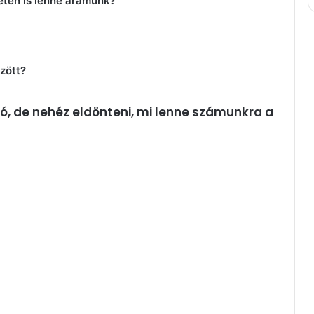
etén is lenne áramunk?
özött?
tó, de nehéz eldönteni, mi lenne számunkra a