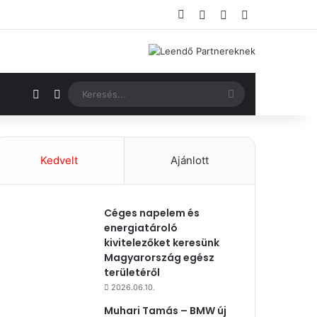
Facebook
Bejelentkezés
Véletlenszerű ci
Oldalsáv
Véletlenszerű cikk
Switch skin
Keresés...
Kedvelt
Ajánlott
Céges napelem és
energiatároló
kivitelezőket keresünk
Magyarország egész
területéről
2026.06.10.
Muhari Tamás – BMW új