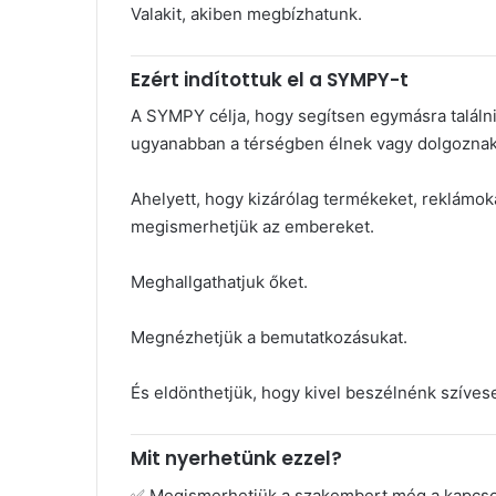
Valakit, akiben megbízhatunk.
Ezért indítottuk el a SYMPY-t
A SYMPY célja, hogy segítsen egymásra talál
ugyanabban a térségben élnek vagy dolgoznak
Ahelyett, hogy kizárólag termékeket, reklámoka
megismerhetjük az embereket.
Meghallgathatjuk őket.
Megnézhetjük a bemutatkozásukat.
És eldönthetjük, hogy kivel beszélnénk szívese
Mit nyerhetünk ezzel?
✅ Megismerhetjük a szakembert még a kapcsola