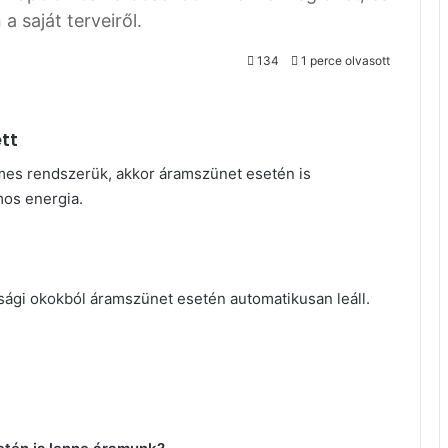
a saját terveiről.
134
1 perce olvasott
tt
mes rendszerük, akkor áramszünet esetén is
mos energia.
gi okokból áramszünet esetén automatikusan leáll.