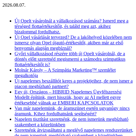
2026.08.07.
Aktuális hírek
Új Opelt vásárolnál a vállalkozásod számára? Ismerd meg a
térséged flottaértékesítőit, és találd meg azt, akihez
bizalommal fordulhatsz.
Új Opel vásárlását tervezed? De a lakóhelyed közelében nem
ismersz olyan Opel újautó-értékesítőt, akiben már az első
benyomás alapján megbíznál?
Győri vállalkozásod részére több új Opelt vásárolnál, de a
döntés előtt szeretnéd megismerni a számodra szimpatikus
flottaértékesítőt is?
Molnár Károly – A Szimpátia Marketing™ szemlélet
megalkotója
Új napelemes beszállítót keres a projektjeihez, de nem ismer a
piacon megbízható partnert?
Egy új, Országos – HIBRID Napelemes Ügyfélszerzési
Modellt építünk, mert hisszük, hogy az AI mellett egyre
értékesebbé válnak az EMBERI KAPCSOLATOK
Van már napelemünk, de áramszünet esetén ugyanúgy nincs
áramunk. Kihez fordulhatnánk segítségért?
Napelem tisztítást szeretnénk, de nem ismerünk megbízható
szakembert a közelünkben
Szeretnénk átvizsgáltatni a meglévő napelemes rendszerünket,
de nem ismerünk megbízható szakembert a közelünkben