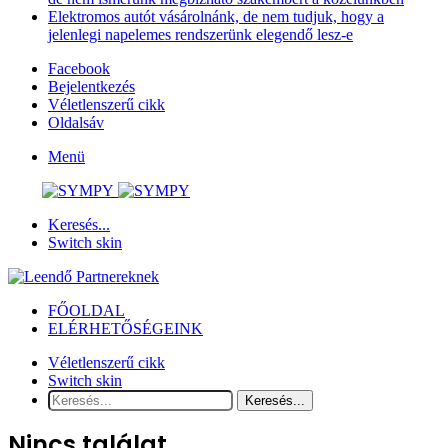
Elektromos autót vásárolnánk, de nem tudjuk, hogy a
jelenlegi napelemes rendszerünk elegendő lesz-e
Facebook
Bejelentkezés
Véletlenszerű cikk
Oldalsáv
Menü
Keresés...
Switch skin
FŐOLDAL
ELÉRHETŐSÉGEINK
Véletlenszerű cikk
Switch skin
Keresés...
Nincs találat