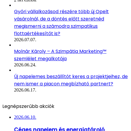
Győri vállalkozásod részére több új Opelt
vásárolnál, de a döntés előtt szeretnéd
megismerni a számodra szimpatikus
flottaértékesítőt is?
2026.07.07.
Molnár Károly – A Szimpátia Marketing™
szemlélet megalkotója
2026.06.24.
Új napelemes beszállítót keres a projektjeihez, de
nem ismer a piacon megbízható partnert?
2026.06.17.
Legnépszerűbb akciók
2026.06.10.
Céges napelem és energiatároló