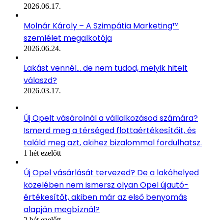
2026.06.17.
Molnár Károly – A Szimpátia Marketing™
szemlélet megalkotója
2026.06.24.
Lakást vennél… de nem tudod, melyik hitelt
válaszd?
2026.03.17.
Új Opelt vásárolnál a vállalkozásod számára?
Ismerd meg a térséged flottaértékesítőit, és
találd meg azt, akihez bizalommal fordulhatsz.
1 hét ezelőtt
Új Opel vásárlását tervezed? De a lakóhelyed
közelében nem ismersz olyan Opel újautó-
értékesítőt, akiben már az első benyomás
alapján megbíznál?
2 hét ezelőtt