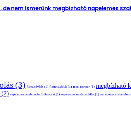
a, de nem ismerünk megbízható napelemes sza
olás
(3)
megbízható k
flottabővítés
(1)
flottavásárlás
(1)
ipari partner
(1)
(2)
napelemes rendszer felülvizsgálat
(1)
napelemes rendszer hiba
(1)
napelemes szakember