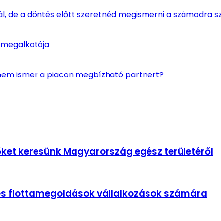
ál, de a döntés előtt szeretnéd megismerni a számodra sz
 megalkotója
e nem ismer a piacon megbízható partnert?
őket keresünk Magyarország egész területéről
és flottamegoldások vállalkozások számára