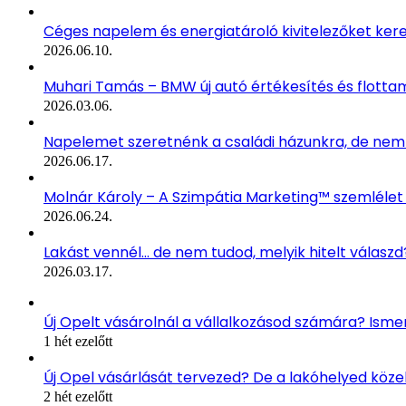
Céges napelem és energiatároló kivitelezőket ker
2026.06.10.
Muhari Tamás – BMW új autó értékesítés és flott
2026.03.06.
Napelemet szeretnénk a családi házunkra, de n
2026.06.17.
Molnár Károly – A Szimpátia Marketing™ szemlélet
2026.06.24.
Lakást vennél… de nem tudod, melyik hitelt válaszd
2026.03.17.
Új Opelt vásárolnál a vállalkozásod számára? Ismer
1 hét ezelőtt
Új Opel vásárlását tervezed? De a lakóhelyed köz
2 hét ezelőtt