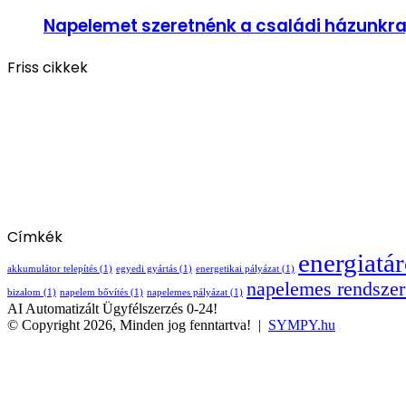
Napelemet szeretnénk a családi házunkr
Friss cikkek
Címkék
energiatár
akkumulátor telepítés
(1)
egyedi gyártás
(1)
energetikai pályázat
(1)
napelemes rendszer
bizalom
(1)
napelem bővítés
(1)
napelemes pályázat
(1)
AI Automatizált Ügyfélszerzés 0-24!
© Copyright 2026, Minden jog fenntartva! |
SYMPY.hu