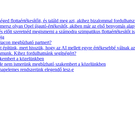
ged flottaértékesítőit, és találd meg azt, akihez bizalommal fordulhatsz
mersz olyan Opel újautó-értékesítőt, akiben már az első benyomás ala
s előtt szeretnéd megismerni a számodra szimpatikus flottaértékesítőt is
ója
piacon megbízható partnert?
lt építünk, mert hisszük, hogy az AI mellett egyre értékesebbé v
munk. Kihez fordulhatnánk segítségért?
akembert a közelünkben
, de nem ismerünk megbízható szakembert a közelünkben
 napelemes rendszerünk elegendő lesz-e