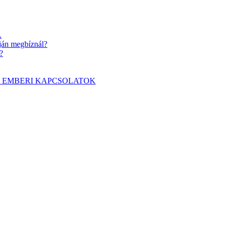
.
pján megbíznál?
?
álnak az EMBERI KAPCSOLATOK