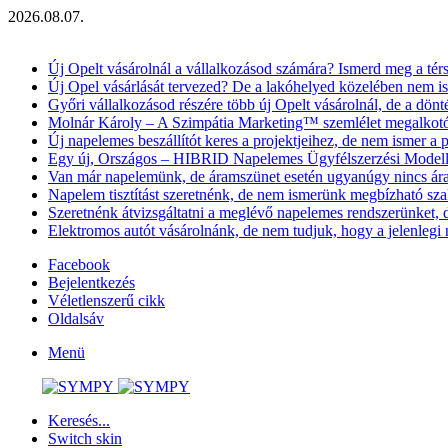
2026.08.07.
Aktuális hírek
Új Opelt vásárolnál a vállalkozásod számára? Ismerd meg a térsé
Új Opel vásárlását tervezed? De a lakóhelyed közelében nem is
Győri vállalkozásod részére több új Opelt vásárolnál, de a dönté
Molnár Károly – A Szimpátia Marketing™ szemlélet megalkot
Új napelemes beszállítót keres a projektjeihez, de nem ismer a 
Egy új, Országos – HIBRID Napelemes Ügyfélszerzési Model
Van már napelemünk, de áramszünet esetén ugyanúgy nincs ára
Napelem tisztítást szeretnénk, de nem ismerünk megbízható sz
Szeretnénk átvizsgáltatni a meglévő napelemes rendszerünket
Elektromos autót vásárolnánk, de nem tudjuk, hogy a jelenlegi
Facebook
Bejelentkezés
Véletlenszerű cikk
Oldalsáv
Menü
Keresés...
Switch skin