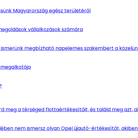
esünk Magyarország egész területéről
amegoldások vállalkozások számára
em ismerünk megbízható napelemes szakembert a közelü
 megalkotója
?
d meg a térséged flottaértékesítőit, és találd meg azt, a
elében nem ismersz olyan Opel újautó-értékesítőt, akib