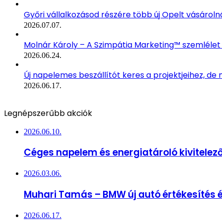
Győri vállalkozásod részére több új Opelt vásároln
2026.07.07.
Molnár Károly – A Szimpátia Marketing™ szemlélet
2026.06.24.
Új napelemes beszállítót keres a projektjeihez, d
2026.06.17.
Legnépszerűbb akciók
2026.06.10.
Céges napelem és energiatároló kivitelez
2026.03.06.
Muhari Tamás – BMW új autó értékesítés 
2026.06.17.