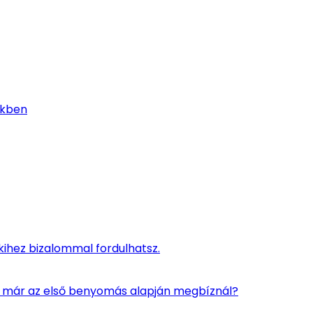
nkben
kihez bizalommal fordulhatsz.
en már az első benyomás alapján megbíznál?