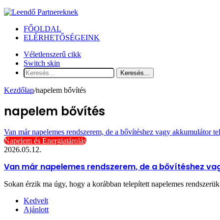
FŐOLDAL
ELÉRHETŐSÉGEINK
Véletlenszerű cikk
Switch skin
Keresés...
Kezdőlap
/
napelem bővítés
napelem bővítés
Van már napelemes rendszerem, de a bővítéshez vagy akkumulátor tel
Napelem és Energiatárolás
2026.05.12.
Van már napelemes rendszerem, de a bővítéshez vagy
Sokan érzik ma úgy, hogy a korábban telepített napelemes rendszerü
Kedvelt
Ajánlott