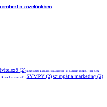
kembert a közelünkben
ivitelező
(2)
megbízható napelemes szakember
(1)
napelem audit
(1)
napelem
SYMPY
(2)
szimpátia marketing
(2)
(1)
napelem szerviz
(1)