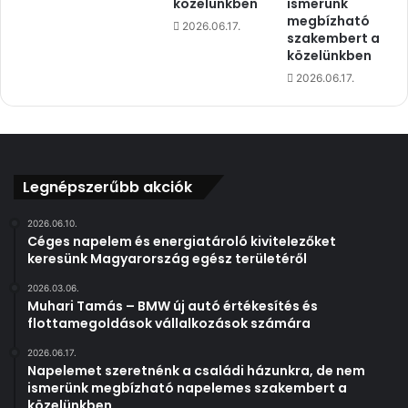
közelünkben
ismerünk
o
-
megbízható
2026.06.17.
g
a
szakembert a
y
l
közelünkben
h
a
2026.06.17.
a
p
p
ú
r
d
o
ö
b
n
Legnépszerűbb akciók
l
t
é
é
m
2026.06.10.
s
Céges napelem és energiatároló kivitelezőket
a
i
keresünk Magyarország egész területéről
l
p
e
l
2026.03.06.
s
a
Muhari Tamás – BMW új autó értékesítés és
z
t
flottamegoldások vállalkozások számára
,
f
2026.06.17.
n
o
Napelemet szeretnénk a családi házunkra, de nem
e
r
ismerünk megbízható napelemes szakembert a
m
m
közelünkben