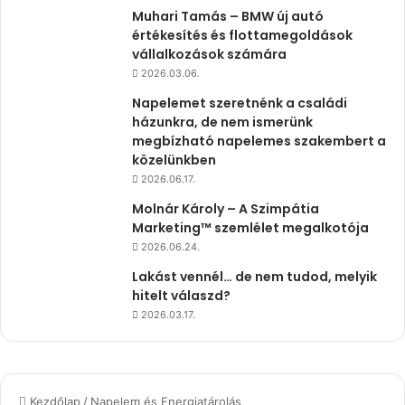
Muhari Tamás – BMW új autó
értékesítés és flottamegoldások
vállalkozások számára
2026.03.06.
Napelemet szeretnénk a családi
házunkra, de nem ismerünk
megbízható napelemes szakembert a
közelünkben
2026.06.17.
Molnár Károly – A Szimpátia
Marketing™ szemlélet megalkotója
2026.06.24.
Lakást vennél… de nem tudod, melyik
hitelt válaszd?
2026.03.17.
Kezdőlap
/
Napelem és Energiatárolás