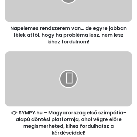
e
m
e
s
Napelemes rendszerem van… de egyre jobban
r
félek attól, hogy ha probléma lesz, nem lesz
e
n
kihez fordulnom!
d
s
👉
z
S
e
Y
r
M
e
P
m
Y
v
.
a
h
n
u
…
👉 SYMPY.hu – Magyarország első szimpátia-
–
d
alapú döntési platformja, ahol végre előre
M
e
a
megismerheted, kihez fordulhatsz a
e
g
kérdéseiddel!