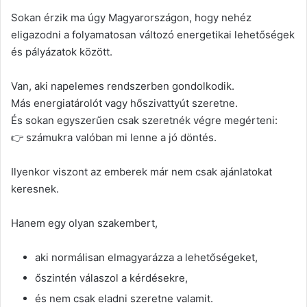
n
Sokan érzik ma úgy Magyarországon, hogy nehéz
d
eligazodni a folyamatosan változó energetikai lehetőségek
a
és pályázatok között.
n
e
Van, aki napelemes rendszerben gondolkodik.
m
a
Más energiatárolót vagy hőszivattyút szeretne.
i
És sokan egyszerűen csak szeretnék végre megérteni:
l
👉 számukra valóban mi lenne a jó döntés.
Ilyenkor viszont az emberek már nem csak ajánlatokat
keresnek.
Hanem egy olyan szakembert,
aki normálisan elmagyarázza a lehetőségeket,
őszintén válaszol a kérdésekre,
és nem csak eladni szeretne valamit.