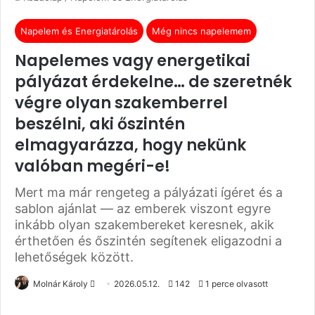
Napelem és Energiatárolás
Még nincs napelemem
Napelemes vagy energetikai
pályázat érdekelne… de szeretnék
végre olyan szakemberrel
beszélni, aki őszintén
elmagyarázza, hogy nekünk
valóban megéri-e!
Mert ma már rengeteg a pályázati ígéret és a
sablon ajánlat — az emberek viszont egyre
inkább olyan szakembereket keresnek, akik
érthetően és őszintén segítenek eligazodni a
lehetőségek között.
Molnár Károly
S
2026.05.12.
142
1 perce olvasott
e