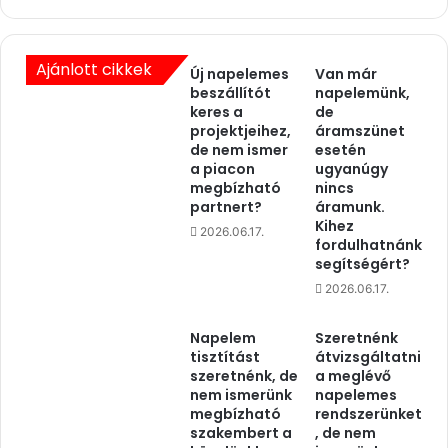
g
y
y
a
r
r
e
o
Ajánlott cikkek
Új napelemes
Van már
j
r
beszállítót
napelemünk,
o
s
keres a
de
b
z
projektjeihez,
áramszünet
b
de nem ismer
esetén
á
a piacon
ugyanúgy
a
g
megbízható
nincs
n
e
partnert?
áramunk.
f
l
Kihez
é
2026.06.17.
s
fordulhatnánk
l
ő
segítségért?
e
s
2026.06.17.
k
z
a
i
t
Napelem
Szeretnénk
m
tisztítást
átvizsgáltatni
t
p
szeretnénk, de
a meglévő
ó
á
nem ismerünk
napelemes
l
t
megbízható
rendszerünket
,
i
szakembert a
, de nem
h
a