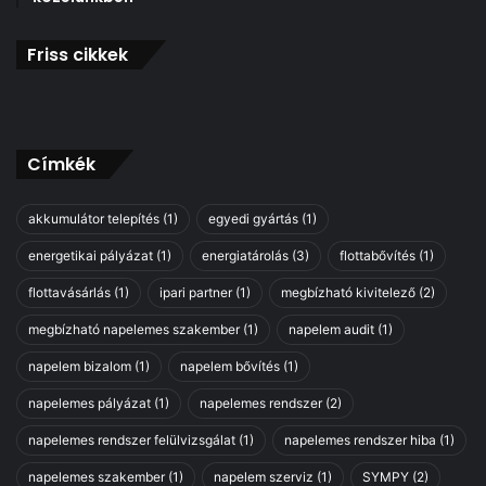
l
j
e
a
Friss cikkek
s
,
z
a
k
h
i
o
h
l
Címkék
e
v
z
é
f
g
akkumulátor telepítés
(1)
egyedi gyártás
(1)
o
r
energetikai pályázat
(1)
energiatárolás
(3)
flottabővítés
(1)
r
e
d
e
flottavásárlás
(1)
ipari partner
(1)
megbízható kivitelező
(2)
u
l
l
ő
megbízható napelemes szakember
(1)
napelem audit
(1)
n
r
napelem bizalom
(1)
napelem bővítés
(1)
o
e
m
m
napelemes pályázat
(1)
napelemes rendszer
(2)
!
e
napelemes rendszer felülvizsgálat
(1)
napelemes rendszer hiba
(1)
g
i
napelemes szakember
(1)
napelem szerviz
(1)
SYMPY
(2)