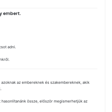
y embert.
csot adni.
nkről.
ni azoknak az embereknek és szakembereknek, akik
.
at hasonlítanánk össze, először megismerhetjük az