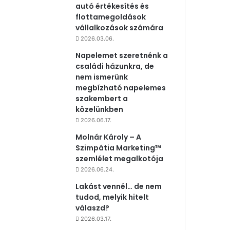
autó értékesítés és
flottamegoldások
vállalkozások számára
2026.03.06.
Napelemet szeretnénk a
családi házunkra, de
nem ismerünk
megbízható napelemes
szakembert a
közelünkben
2026.06.17.
Molnár Károly – A
Szimpátia Marketing™
szemlélet megalkotója
2026.06.24.
Lakást vennél… de nem
tudod, melyik hitelt
válaszd?
2026.03.17.