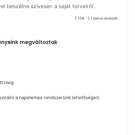
l beszélne szívesen a saját terveiről.
108
1 perce olvasott
gényeink megváltoztak
tt meg.
sználni a napelemes rendszerünk lehetőségeit.