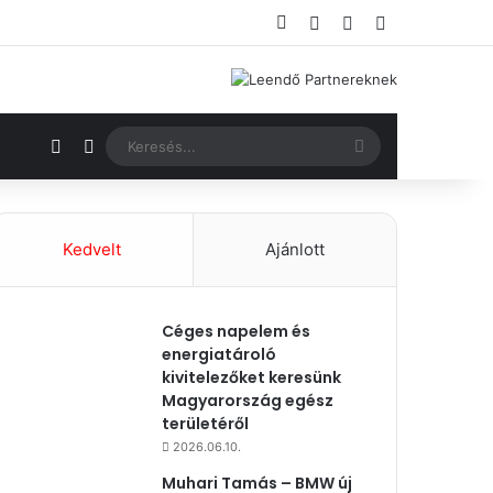
Facebook
Bejelentkezés
Véletlenszerű ci
Oldalsáv
Véletlenszerű cikk
Switch skin
Keresés...
Kedvelt
Ajánlott
Céges napelem és
energiatároló
kivitelezőket keresünk
Magyarország egész
területéről
2026.06.10.
Muhari Tamás – BMW új