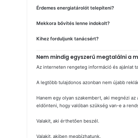
Érdemes energiatárolót telepíteni?
Mekkora bővítés lenne indokolt?
Kihez forduljunk tanácsért?
Nem mindig egyszerű megtalálni a 
Az interneten rengeteg információ és ajánlat ta
A legtöbb tulajdonos azonban nem újabb reklá
Hanem egy olyan szakembert, aki megnézi az ad
eldönteni, hogy valóban szükség van-e a rend
Valakit, aki érthetően beszél.
Valakit, akiben megbízhatunk.