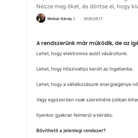
Nézze meg őket, és döntse el, hogy kive
Molnár Károly
S
2026.06.17.
e
n
d
A rendszerünk már működik, de az i
a
Lehet, hogy elektromos autót vásároltunk.
n
e
Lehet, hogy hőszivattyú került az ingatlanba.
m
a
Lehet, hogy a vállalkozásunk energiaigénye nő
i
l
Vagy egyszerűen csak szeretnénk jobban kiha
Ilyenkor gyakran felmerül a kérdés:
Bővíthető a jelenlegi rendszer?