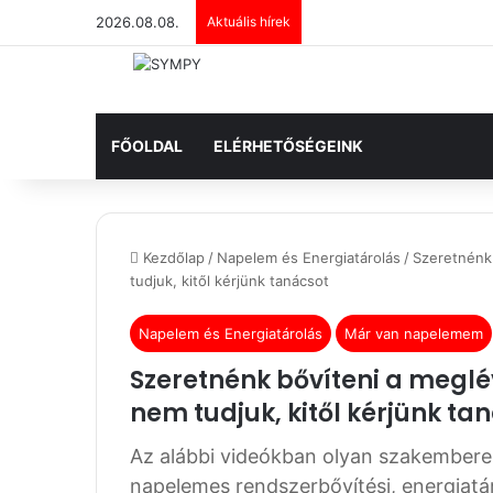
2026.08.08.
Aktuális hírek
FŐOLDAL
ELÉRHETŐSÉGEINK
Kezdőlap
/
Napelem és Energiatárolás
/
Szeretnénk
tudjuk, kitől kérjünk tanácsot
Napelem és Energiatárolás
Már van napelemem
Szeretnénk bővíteni a megl
nem tudjuk, kitől kérjünk ta
Az alábbi videókban olyan szakembere
napelemes rendszerbővítési, energiatár