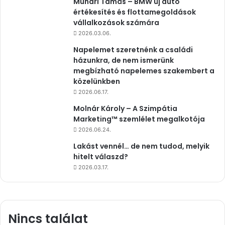
Muhari Tamás – BMW új autó
értékesítés és flottamegoldások
vállalkozások számára
2026.03.06.
Napelemet szeretnénk a családi
házunkra, de nem ismerünk
megbízható napelemes szakembert a
közelünkben
2026.06.17.
Molnár Károly – A Szimpátia
Marketing™ szemlélet megalkotója
2026.06.24.
Lakást vennél… de nem tudod, melyik
hitelt válaszd?
2026.03.17.
Nincs találat