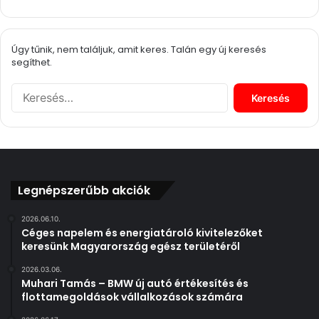
Úgy tűnik, nem találjuk, amit keres. Talán egy új keresés
segíthet.
K
e
r
e
s
é
s
Legnépszerűbb akciók
:
2026.06.10.
Céges napelem és energiatároló kivitelezőket
keresünk Magyarország egész területéről
2026.03.06.
Muhari Tamás – BMW új autó értékesítés és
flottamegoldások vállalkozások számára