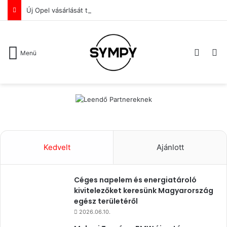
Új Opel vásárlását tervezed? De a lakóhelyed közelében nem ismersz olyan Opel újautó-értékesítőt, akiben már az első benyomás alapján megbíznál?
Switch
Ke
Menü
Kedvelt
Ajánlott
Céges napelem és energiatároló
kivitelezőket keresünk Magyarország
egész területéről
2026.06.10.