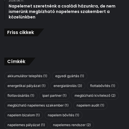
2026.06.17.
Napelemet szeretnénk a családi házunkra, de nem
ismerünk megbízható napelemes szakembert a
közelünkben
Friss cikkek
Címkék
akkumulátor telepítés
(1)
egyedi gyártás
(1)
energetikai pályázat
(1)
energiatárolás
(3)
flottabővítés
(1)
flottavásárlás
(1)
ipari partner
(1)
megbízható kivitelező
(2)
megbízható napelemes szakember
(1)
napelem audit
(1)
napelem bizalom
(1)
napelem bővítés
(1)
napelemes pályázat
(1)
napelemes rendszer
(2)