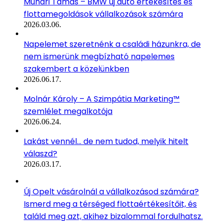
Muhari Tamás – BMW új autó értékesítés és
flottamegoldások vállalkozások számára
2026.03.06.
Napelemet szeretnénk a családi házunkra, de
nem ismerünk megbízható napelemes
szakembert a közelünkben
2026.06.17.
Molnár Károly – A Szimpátia Marketing™
szemlélet megalkotója
2026.06.24.
Lakást vennél… de nem tudod, melyik hitelt
válaszd?
2026.03.17.
Új Opelt vásárolnál a vállalkozásod számára?
Ismerd meg a térséged flottaértékesítőit, és
találd meg azt, akihez bizalommal fordulhatsz.