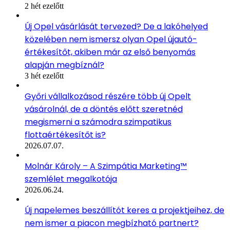
2 hét ezelőtt
Új Opel vásárlását tervezed? De a lakóhelyed
közelében nem ismersz olyan Opel újautó-
értékesítőt, akiben már az első benyomás
alapján megbíznál?
3 hét ezelőtt
Győri vállalkozásod részére több új Opelt
vásárolnál, de a döntés előtt szeretnéd
megismerni a számodra szimpatikus
flottaértékesítőt is?
2026.07.07.
Molnár Károly – A Szimpátia Marketing™
szemlélet megalkotója
2026.06.24.
Új napelemes beszállítót keres a projektjeihez, de
nem ismer a piacon megbízható partnert?