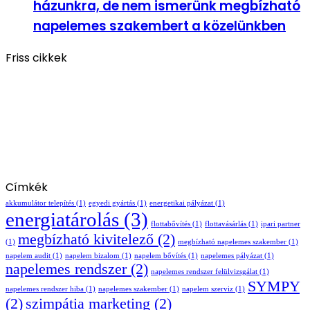
házunkra, de nem ismerünk megbízható
napelemes szakembert a közelünkben
Friss cikkek
Címkék
akkumulátor telepítés
(1)
egyedi gyártás
(1)
energetikai pályázat
(1)
energiatárolás
(3)
flottabővítés
(1)
flottavásárlás
(1)
ipari partner
megbízható kivitelező
(2)
(1)
megbízható napelemes szakember
(1)
napelem audit
(1)
napelem bizalom
(1)
napelem bővítés
(1)
napelemes pályázat
(1)
napelemes rendszer
(2)
napelemes rendszer felülvizsgálat
(1)
SYMPY
napelemes rendszer hiba
(1)
napelemes szakember
(1)
napelem szerviz
(1)
(2)
szimpátia marketing
(2)