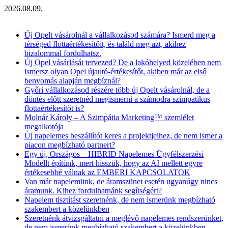
2026.08.09.
Aktuális hírek
Új Opelt vásárolnál a vállalkozásod számára? Ismerd meg a
térséged flottaértékesítőit, és találd meg azt, akihez
bizalommal fordulhatsz.
Új Opel vásárlását tervezed? De a lakóhelyed közelében nem
ismersz olyan Opel újautó-értékesítőt, akiben már az első
benyomás alapján megbíznál?
Győri vállalkozásod részére több új Opelt vásárolnál, de a
döntés előtt szeretnéd megismerni a számodra szimpatikus
flottaértékesítőt is?
Molnár Károly – A Szimpátia Marketing™ szemlélet
megalkotója
Új napelemes beszállítót keres a projektjeihez, de nem ismer a
piacon megbízható partnert?
Egy új, Országos – HIBRID Napelemes Ügyfélszerzési
Modellt építünk, mert hisszük, hogy az AI mellett egyre
értékesebbé válnak az EMBERI KAPCSOLATOK
Van már napelemünk, de áramszünet esetén ugyanúgy nincs
áramunk. Kihez fordulhatnánk segítségért?
Napelem tisztítást szeretnénk, de nem ismerünk megbízható
szakembert a közelünkben
Szeretnénk átvizsgáltatni a meglévő napelemes rendszerünket,
de nem ismerünk megbízható szakembert a közelünkben