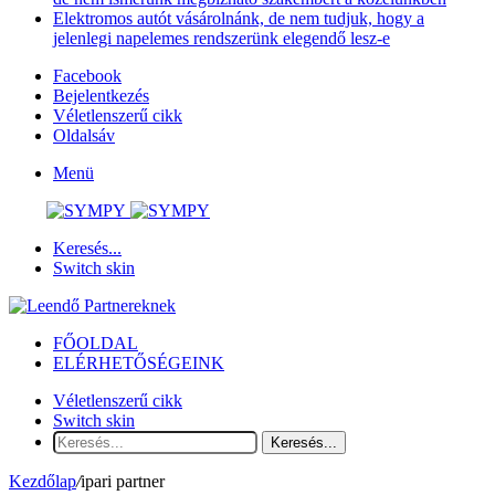
Elektromos autót vásárolnánk, de nem tudjuk, hogy a
jelenlegi napelemes rendszerünk elegendő lesz-e
Facebook
Bejelentkezés
Véletlenszerű cikk
Oldalsáv
Menü
Keresés...
Switch skin
FŐOLDAL
ELÉRHETŐSÉGEINK
Véletlenszerű cikk
Switch skin
Keresés...
Kezdőlap
/
ipari partner