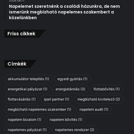
2026.06.17.
Napelemet szeretnénk a családi házunkra, de nem
ismerünk megbízható napelemes szakembert a
közelünkben
Friss cikkek
Címkék
akkumulátor telepítés
(1)
egyedi gyártás
(1)
energetikai pályázat
(1)
energiatárolás
(3)
flottabővítés
(1)
flottavásárlás
(1)
ipari partner
(1)
megbízható kivitelező
(2)
megbízható napelemes szakember
(1)
napelem audit
(1)
napelem bizalom
(1)
napelem bővítés
(1)
napelemes pályázat
(1)
napelemes rendszer
(2)