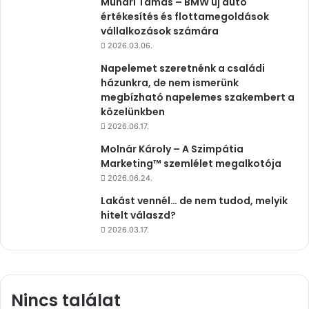
Muhari Tamás – BMW új autó
értékesítés és flottamegoldások
vállalkozások számára
2026.03.06.
Napelemet szeretnénk a családi
házunkra, de nem ismerünk
megbízható napelemes szakembert a
közelünkben
2026.06.17.
Molnár Károly – A Szimpátia
Marketing™ szemlélet megalkotója
2026.06.24.
Lakást vennél… de nem tudod, melyik
hitelt válaszd?
2026.03.17.
Nincs találat