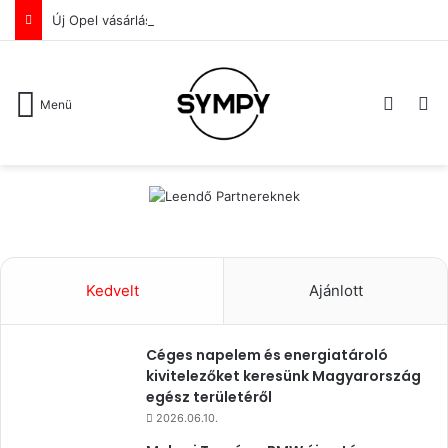
Új Opel vásárlását tervezed? De a lakóhelyed közelében nem ismersz olyan Opel újautó-értékesítőt, akiben már az első benyomás alapján megbíznál?
Switch
Ke
Menü
Kedvelt
Ajánlott
Céges napelem és energiatároló
kivitelezőket keresünk Magyarország
egész területéről
2026.06.10.