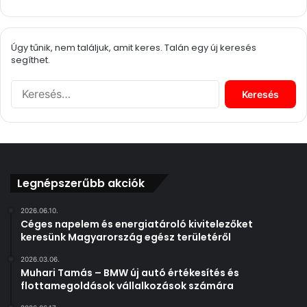
Úgy tűnik, nem találjuk, amit keres. Talán egy új keresés
segíthet.
K
e
r
e
s
é
s
Legnépszerűbb akciók
:
2026.06.10.
Céges napelem és energiatároló kivitelezőket
keresünk Magyarország egész területéről
2026.03.06.
Muhari Tamás – BMW új autó értékesítés és
flottamegoldások vállalkozások számára