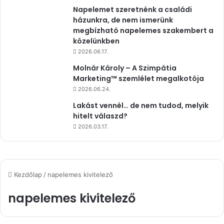
Napelemet szeretnénk a családi
házunkra, de nem ismerünk
megbízható napelemes szakembert a
közelünkben
2026.06.17.
Molnár Károly – A Szimpátia
Marketing™ szemlélet megalkotója
2026.06.24.
Lakást vennél… de nem tudod, melyik
hitelt válaszd?
2026.03.17.
Kezdőlap
/
napelemes kivitelező
napelemes kivitelező