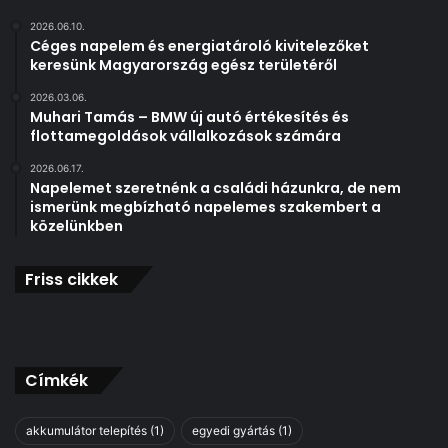
t
2026.06.10.
á
Céges napelem és energiatároló kivitelezőket
r
keresünk Magyarország egész területéről
o
2026.03.06.
l
Muhari Tamás – BMW új autó értékesítés és
ó
flottamegoldások vállalkozások számára
k
i
2026.06.17.
Napelemet szeretnénk a családi házunkra, de nem
v
ismerünk megbízható napelemes szakembert a
i
közelünkben
t
e
l
Friss cikkek
e
z
ő
k
e
Címkék
t
k
akkumulátor telepítés
(1)
egyedi gyártás
(1)
e