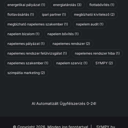
r
energetikai pályázat
(1)
energiatárolás
(3)
flottabővítés
(1)
e
flottavásárlás
(1)
ipari partner
(1)
megbízható kivitelező
(2)
s
ü
megbízható napelemes szakember
(1)
napelem audit
(1)
n
k
napelem bizalom
(1)
napelem bővítés
(1)
M
napelemes pályázat
(1)
napelemes rendszer
(2)
a
g
napelemes rendszer felülvizsgálat
(1)
napelemes rendszer hiba
(1)
y
napelemes szakember
(1)
napelem szerviz
(1)
SYMPY
(2)
a
r
szimpátia marketing
(2)
o
r
s
z
á
AI Automatizált Ügyfélszerzés 0-24!
g
e
g
é
© Copyright 2026, Minden jog fenntartva! |
SYMPY.hu