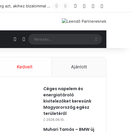
Facebook
Bejelentkezés
Véletlenszerű ci
Oldalsáv
Új Opelt vásárolnál a vállalkozásod számára? Ismerd meg a térséged flottaértékesítőit, és találd meg azt, akihez bizalommal fordulhatsz.
Véletlenszerű cikk
Switch skin
Keresés...
Kedvelt
Ajánlott
Céges napelem és
energiatároló
kivitelezőket keresünk
Magyarország egész
területéről
2026.06.10.
Muhari Tamás – BMW új