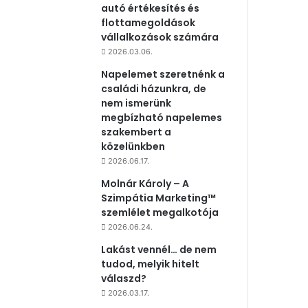
autó értékesítés és
flottamegoldások
vállalkozások számára
2026.03.06.
Napelemet szeretnénk a
családi házunkra, de
nem ismerünk
megbízható napelemes
szakembert a
közelünkben
2026.06.17.
Molnár Károly – A
Szimpátia Marketing™
szemlélet megalkotója
2026.06.24.
Lakást vennél… de nem
tudod, melyik hitelt
válaszd?
2026.03.17.