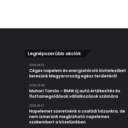
Legnépszerűbb akciók
2026.06.10.
Céges napelem és energiatároló kivitelezőket
keresünk Magyarország egész területéről
2026.03.06.
Muhari Tamás – BMW új autó értékesítés és
flottamegoldások vállalkozások számára
2026.06.17.
Napelemet szeretnénk a családi házunkra, de
nem ismerünk megbízható napelemes
szakembert a közelünkben