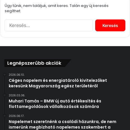
Úgy tűnik, nem találjuk, amit keres. Talán egy új keresés
segíthet.
K
e
r
e
s
é
s
Legnépszerűbb akciók
:
2026.06.10.
Céges napelem és energiatároló kivitelezőket
keresünk Magyarország egész területéről
2026.03.06.
Muhari Tamás – BMW új autó értékesítés és
flottamegoldások vállalkozások számára
2026.06.17.
Napelemet szeretnénk a családi házunkra, de nem
ismerünk megbízható napelemes szakembert a