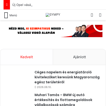
Új Opel vásárlását tervezed? De a lakóhelyed közelében nem ismersz olyan Opel újautó-értékesítőt, akiben már az első benyomás alapján megbíznál?
Switch
Ke
Menü
Kedvelt
Ajánlott
Céges napelem és energiatároló
kivitelezőket keresünk Magyarország
egész területéről
2026.06.10.
Muhari Tamás – BMW új autó
értékesítés és flottamegoldások
vállalkozások számára