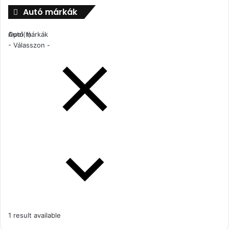
Autó márkák
Autó márkák
Opel
(1)
- Válasszon -
1 result available