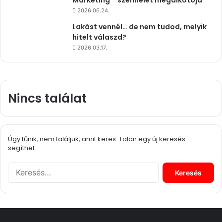
2026.06.24.
Lakást vennél… de nem tudod, melyik
hitelt válaszd?
2026.03.17.
Nincs találat
Úgy tűnik, nem találjuk, amit keres. Talán egy új keresés
segíthet.
K
e
r
e
s
é