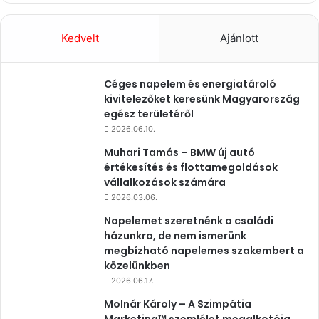
Kedvelt
Ajánlott
Céges napelem és energiatároló
kivitelezőket keresünk Magyarország
egész területéről
2026.06.10.
Muhari Tamás – BMW új autó
értékesítés és flottamegoldások
vállalkozások számára
2026.03.06.
Napelemet szeretnénk a családi
házunkra, de nem ismerünk
megbízható napelemes szakembert a
közelünkben
2026.06.17.
Molnár Károly – A Szimpátia
Marketing™ szemlélet megalkotója