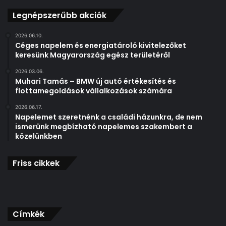
s
Legnépszerűbb akciók
:
2026.06.10.
Céges napelem és energiatároló kivitelezőket
keresünk Magyarország egész területéről
2026.03.06.
Muhari Tamás – BMW új autó értékesítés és
flottamegoldások vállalkozások számára
2026.06.17.
Napelemet szeretnénk a családi házunkra, de nem
ismerünk megbízható napelemes szakembert a
közelünkben
Friss cikkek
Címkék