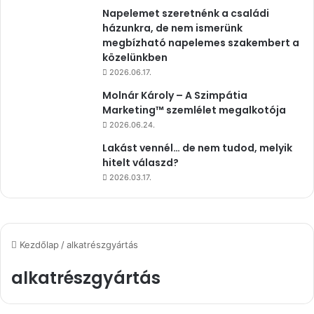
Napelemet szeretnénk a családi
házunkra, de nem ismerünk
megbízható napelemes szakembert a
közelünkben
2026.06.17.
Molnár Károly – A Szimpátia
Marketing™ szemlélet megalkotója
2026.06.24.
Lakást vennél… de nem tudod, melyik
hitelt válaszd?
2026.03.17.
Kezdőlap
/
alkatrészgyártás
alkatrészgyártás