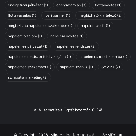
r
energetikai pályázat
(1)
energiatárolás
(3)
flottabővítés
(1)
e
flottavásárlás
(1)
ipari partner
(1)
megbízható kivitelező
(2)
k
s
megbízható napelemes szakember
(1)
napelem audit
(1)
z
á
napelem bizalom
(1)
napelem bővítés
(1)
m
napelemes pályázat
(1)
napelemes rendszer
(2)
á
r
napelemes rendszer felülvizsgálat
(1)
napelemes rendszer hiba
(1)
a
napelemes szakember
(1)
napelem szerviz
(1)
SYMPY
(2)
szimpátia marketing
(2)
AI Automatizált Ügyfélszerzés 0-24!
© Copyright 2026, Minden jog fenntartva! |
SYMPY.hu