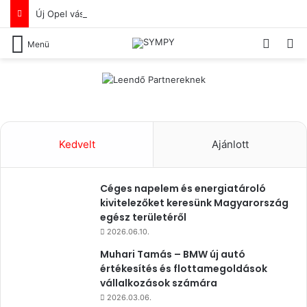
Új Opel vásárlását tervezed? De a lakóhelyed közelében nem ismersz olyan Opel újautó-értékesítőt, akiben már az első benyomás alapján megbíznál?
Switch
Ke
Menü
Kedvelt
Ajánlott
Céges napelem és energiatároló
kivitelezőket keresünk Magyarország
egész területéről
2026.06.10.
Muhari Tamás – BMW új autó
értékesítés és flottamegoldások
vállalkozások számára
2026.03.06.