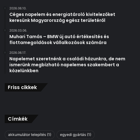
é
2026.06.10.
s
Céges napelem és energiatároló kivitelezőket
z
keresünk Magyarország egész területéről
g
2026.03.06.
y
Muhari Tamás – BMW új autó értékesítés és
á
flottamegoldások vállalkozások számára
r
t
2026.06.17.
Napelemet szeretnénk a családi házunkra, de nem
á
ismerünk megbízható napelemes szakembert a
s
közelünkben
i
p
a
Friss cikkek
r
i
p
a
r
Címkék
t
n
akkumulátor telepítés
(1)
egyedi gyártás
(1)
e