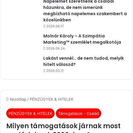
Napelemet szeretnénk a családi
házunkra, de nem ismerünk
megbízható napelemes szakembert a
közelünkben
2026.06.17.
Molnár Károly – A Szimpátia
Marketing™ szemlélet megalkotója
2026.06.24.
Lakást vennél… de nem tudod, melyik
hitelt válaszd?
2026.03.17.
Kezdőlap
/
PÉNZÜGYEK & HITELEK
PÉNZÜGYEK & HITELEK
Támogatások - Család
Milyen támogatások járnak most