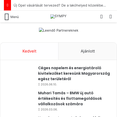
Győri vállalkozásod részére több új Opelt vásárolnál, de a döntés előtt szeretnéd megismerni a számodra szimpatikus flottaértékesítőt is?
Switch
Ke
Menü
Kedvelt
Ajánlott
Céges napelem és energiatároló
kivitelezőket keresünk Magyarország
egész területéről
2026.06.10.
Muhari Tamás – BMW új autó
értékesítés és flottamegoldások
vállalkozások számára
2026.03.06.