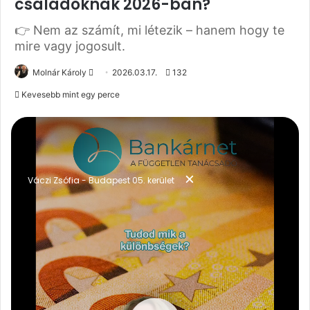
családoknak 2026-ban?
👉 Nem az számít, mi létezik – hanem hogy te
mire vagy jogosult.
Molnár Károly
S
2026.03.17.
132
e
Kevesebb mint egy perce
n
d
a
n
e
m
a
i
l