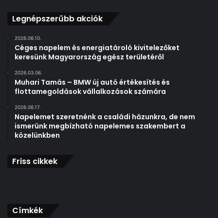
e
Legnépszerűbb akciók
s
k
2026.06.10.
á
Céges napelem és energiatároló kivitelezőket
o
keresünk Magyarország egész területéről
s
z
2026.03.06.
a
Muhari Tamás – BMW új autó értékesítés és
z
flottamegoldások vállalkozások számára
e
2026.06.17.
g
Napelemet szeretnénk a családi házunkra, de nem
é
ismerünk megbízható napelemes szakembert a
s
közelünkben
z
!
Friss cikkek
Címkék