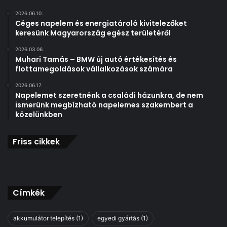
i
2026.06.10.
a
Céges napelem és energiatároló kivitelezőket
M
keresünk Magyarország egész területéről
a
2026.03.06.
r
Muhari Tamás – BMW új autó értékesítés és
k
flottamegoldások vállalkozások számára
e
t
2026.06.17.
Napelemet szeretnénk a családi házunkra, de nem
i
ismerünk megbízható napelemes szakembert a
n
közelünkben
g
™
s
Friss cikkek
z
e
m
l
é
Címkék
l
e
akkumulátor telepítés
(1)
egyedi gyártás
(1)
t