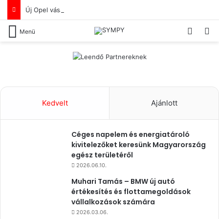
Új Opel vásárlását tervezed? De a lakóhelyed közelében nem ismersz olyan Opel újautó-értékesítőt, akiben már az első benyomás alapján megbíznál?
Switch
Ke
Menü
Kedvelt
Ajánlott
Céges napelem és energiatároló
kivitelezőket keresünk Magyarország
egész területéről
2026.06.10.
Muhari Tamás – BMW új autó
értékesítés és flottamegoldások
vállalkozások számára
2026.03.06.