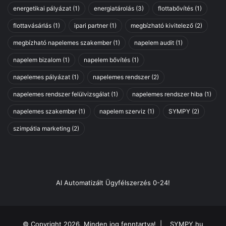
m
energetikai pályázat
(1)
energiatárolás
(3)
flottabővítés
(1)
e
flottavásárlás
(1)
ipari partner
(1)
megbízható kivitelező
(2)
g
a
megbízható napelemes szakember
(1)
napelem audit
(1)
l
k
napelem bizalom
(1)
napelem bővítés
(1)
o
napelemes pályázat
(1)
napelemes rendszer
(2)
t
ó
napelemes rendszer felülvizsgálat
(1)
napelemes rendszer hiba
(1)
j
napelemes szakember
(1)
napelem szerviz
(1)
SYMPY
(2)
a
szimpátia marketing
(2)
AI Automatizált Ügyfélszerzés 0-24!
© Copyright 2026, Minden jog fenntartva! |
SYMPY.hu