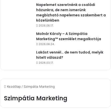
Napelemet szeretnénk a családi
házunkra, de nem ismerünk
megbízható napelemes szakembert a
közelünkben
2026.06.17.
Molnár Károly – A Szimpátia
Marketing™ szemlélet megalkotója
2026.06.24.
Lakást vennél… de nem tudod, melyik
hitelt válaszd?
2026.03.17.
Kezdőlap
/
Szimpátia Marketing
Szimpátia Marketing