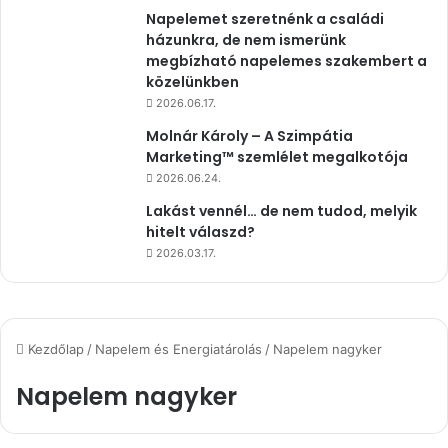
Napelemet szeretnénk a családi
házunkra, de nem ismerünk
megbízható napelemes szakembert a
közelünkben
2026.06.17.
Molnár Károly – A Szimpátia
Marketing™ szemlélet megalkotója
2026.06.24.
Lakást vennél… de nem tudod, melyik
hitelt válaszd?
2026.03.17.
Kezdőlap
/
Napelem és Energiatárolás
/
Napelem nagyker
Napelem nagyker