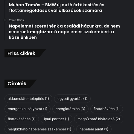
Muhari Tamás – BMW új autó értékesítés és
flottamegoldások vállalkozások számára
2026.06.17.
Napelemet szeretnénk a családi házunkra, de nem
ismerünk megbízható napelemes szakembert a
közelünkben
Friss cikkek
Címkék
akkumulátor telepítés
(1)
egyedi gyártás
(1)
energetikai pályázat
(1)
energiatárolás
(3)
flottabővítés
(1)
flottavásárlás
(1)
ipari partner
(1)
megbízható kivitelező
(2)
megbízható napelemes szakember
(1)
napelem audit
(1)