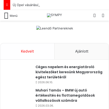
Új Opel vásárlását tervezed? De a lakóhelyed közelében nem ismersz olyan Opel újautó-értékesítőt, akiben már az első benyomás alapján megbíznál?
Switch
Ke
Menü
Kedvelt
Ajánlott
Céges napelem és energiatároló
kivitelezőket keresünk Magyarország
egész területéről
2026.06.10.
Muhari Tamás – BMW új autó
értékesítés és flottamegoldások
vállalkozások számára
2026.03.06.