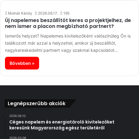
Molnár Károly
2026.06.17.
195
Új napelemes beszállítót keres a projektjeihez, de
nem ismer a piacon megbízható partnert?
Ismerős helyzet? Napelemes kivitelezőként valószínűleg Ön is
találkozott már azzal a helyzettel, amikor új beszállítót,
nagykereskedelmi partnert vagy szakmai kapcsolatot…
Bővebben »
Legnépszerűbb akciók
2026.06.10.
Céges napelem és energiatároló kivitelezőket
keresünk Magyarország egész területéről
2026.03.06.