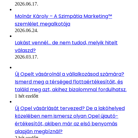
2026.06.17.
Molnár Károly – A Szimpátia Marketing™
szemlélet megalkotója
2026.06.24.
Lakást vennél… de nem tudod, melyik hitelt
válaszd?
2026.03.17.
Új Opelt vásárolnál a vállalkozásod számára?
Ismerd meg a térséged flottaértékesítőit, és
találd meg azt, akihez bizalommal fordulhatsz.
1 hét ezelőtt
Új Opel vásárlását tervezed? De a lakóhelyed
közelében nem ismersz olyan Opel újautó-
értékesítőt, akiben már az első benyomás
alapján megbíznál?
2 hét ezelőtt