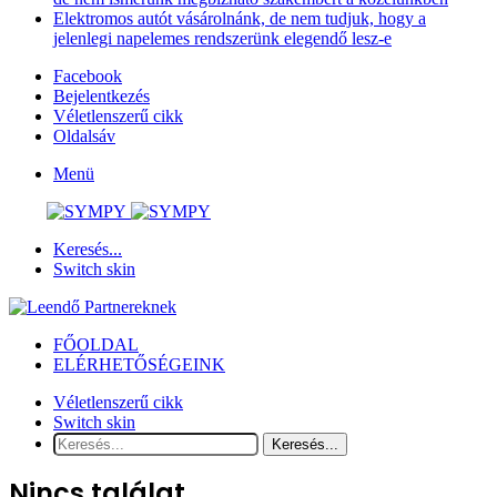
Elektromos autót vásárolnánk, de nem tudjuk, hogy a
jelenlegi napelemes rendszerünk elegendő lesz-e
Facebook
Bejelentkezés
Véletlenszerű cikk
Oldalsáv
Menü
Keresés...
Switch skin
FŐOLDAL
ELÉRHETŐSÉGEINK
Véletlenszerű cikk
Switch skin
Keresés...
Nincs találat