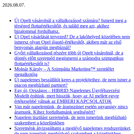
2026.08.07.
Aktuális hírek
Új Opelt vásárolnál a vállalkozásod számára? Ismerd meg a
térséged flottaértékesítőit, és találd meg azt, akihez
bizalommal fordulhatsz.
Új Opel vásárlását tervezed? De a lakóhelyed közelében nem
ismersz olyan Opel újautó-értékesítőt, akiben már az első
benyomás alapján megbíznál?
Győri vállalkozásod részére több új Opelt vásárolnál, de a
döntés előtt szeretnéd megismerni a számodra szimpatikus
flottaértékesítőt is?
Molnár Károly – A Szimpátia Marketing™ szemlélet
megalkotója
Új napelemes beszállítót keres a projektjeihez, de nem ismer a
piacon megbízható partnert?
Egy új, Országos – HIBRID Napelemes Ügyfélszerzési
Modellt építünk, mert hisszük, hogy az AI mellett egyre
értékesebbé válnak az EMBERI KAPCSOLATOK
Van már napelemünk, de áramszünet esetén ugyanúgy nincs
áramunk. Kihez fordulhatnánk segítségért?
Napelem tisztítást szeretnénk, de nem ismerünk megbízható
szakembert a közelünkben
Szeretnénk átvizsgáltatni a meglévő napelemes rendszerünket,
de nem ismerünk megbízható szakembert a közelünkben