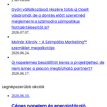
Győri vállalkozásod részére több új Opelt
vásárolnál, de a döntés előtt szeretnéd
megismerni a számodra szimpatikus
flottaértékesítőt is?
2026.07.07.
Molnár Károly – A Szimpátia Marketing™
szemlélet megalkotója
2026.06.24.
Új napelemes beszállítót keres a projektjeihez, de
nem ismer a piacon megbízható partnert?
2026.06.17.
Legnépszerűbb akciók
2026.06.10.
Céges napelem és energiatároló