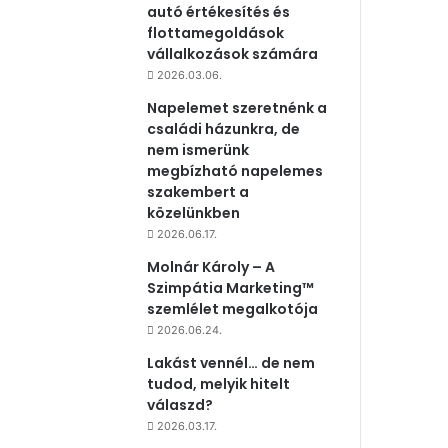
autó értékesítés és
flottamegoldások
vállalkozások számára
2026.03.06.
Napelemet szeretnénk a
családi házunkra, de
nem ismerünk
megbízható napelemes
szakembert a
közelünkben
2026.06.17.
Molnár Károly – A
Szimpátia Marketing™
szemlélet megalkotója
2026.06.24.
Lakást vennél… de nem
tudod, melyik hitelt
válaszd?
2026.03.17.