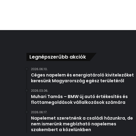
Legnépszerűbb akciók
2026.06.10.
Céges napelem és energiatároló kivitelezőket
keresünk Magyarország egész területéről
2026.03.06.
Muhari Tamás – BMW új autó értékesítés és
flottamegoldások vállalkozások számára
2026.06.17.
Napelemet szeretnénk a családi házunkra, de
nem ismerünk megbízható napelemes
szakembert a közelünkben