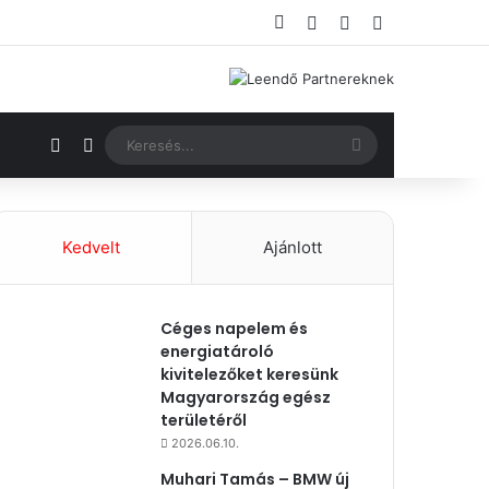
Facebook
Bejelentkezés
Véletlenszerű ci
Oldalsáv
Véletlenszerű cikk
Switch skin
Keresés...
Kedvelt
Ajánlott
Céges napelem és
energiatároló
kivitelezőket keresünk
Magyarország egész
területéről
2026.06.10.
Muhari Tamás – BMW új