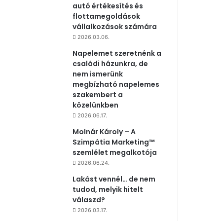
autó értékesítés és
flottamegoldások
vállalkozások számára
2026.03.06.
Napelemet szeretnénk a
családi házunkra, de
nem ismerünk
megbízható napelemes
szakembert a
közelünkben
2026.06.17.
Molnár Károly – A
Szimpátia Marketing™
szemlélet megalkotója
2026.06.24.
Lakást vennél… de nem
tudod, melyik hitelt
válaszd?
2026.03.17.