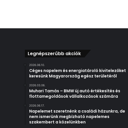
Legnépszerűbb akciók
2026.06.10.
Céges napelem és energiatároló kivitelezőket
keresünk Magyarország egész területéről
2026.03.06.
Muhari Tamás – BMW új autó értékesítés és
flottamegoldások vállalkozások számára
2026.06.17.
Napelemet szeretnénk a családi házunkra, de
nem ismerünk megbízható napelemes
szakembert a közelünkben