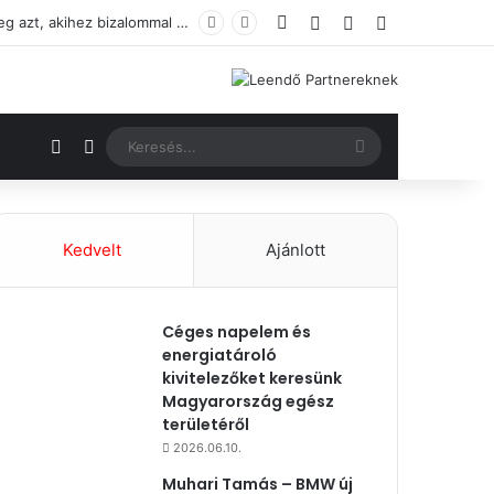
Facebook
Bejelentkezés
Véletlenszerű ci
Oldalsáv
Új Opelt vásárolnál a vállalkozásod számára? Ismerd meg a térséged flottaértékesítőit, és találd meg azt, akihez bizalommal fordulhatsz.
Véletlenszerű cikk
Switch skin
Keresés...
Kedvelt
Ajánlott
Céges napelem és
energiatároló
kivitelezőket keresünk
Magyarország egész
területéről
2026.06.10.
Muhari Tamás – BMW új